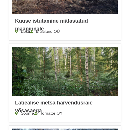
Kuuse istutamine mätastatud
maapinnale
Eesti
Multiland OÜ
Latiealise metsa harvendusraie
võsasaega
Soome
Tornator OY