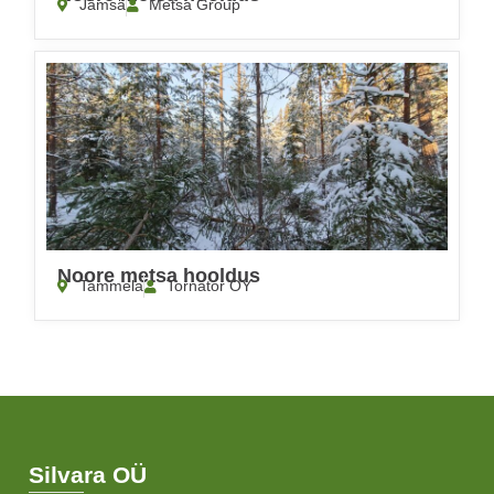
Jämsä
Metsa Group
Noore metsa hooldus
Tammela
Tornator OY
Silvara OÜ