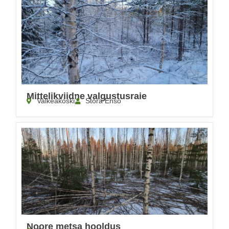
Mittelikviidne valgustusraie
Valkeakoski
Stora Enso
Noore metsa hooldus