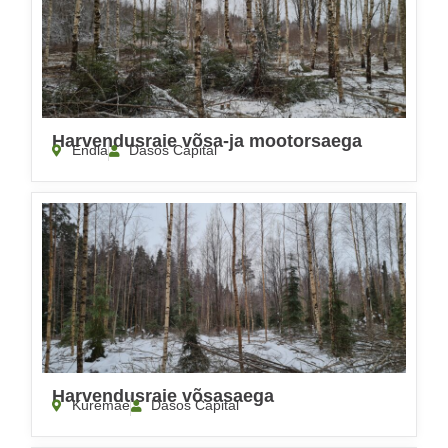
Harvendusraie võsa-ja mootorsaega
Endla
Dasos Capital
Harvendusraie võsasaega
Kuremäe
Dasos Capital