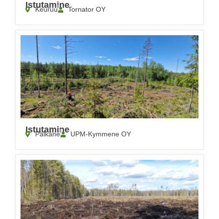
Istutamine
Keuruu
Tornator OY
Istutamine
Pälkäne
UPM-Kymmene OY