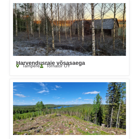
Harvendusraie võsasaega
Tampere
Tornator OY