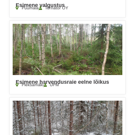
Esimene valgustus
Puumala
Tornator OY
Esimene harvendusraie eelne lõikus
Pieksämäki
UPM