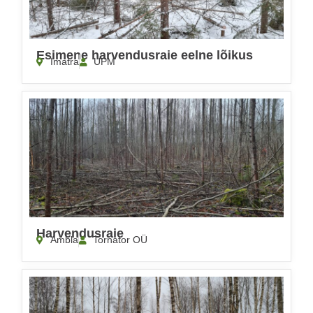
Esimene harvendusraie eelne lõikus
Imatra
UPM
Harvendusraie
Ambla
Tornator OÜ