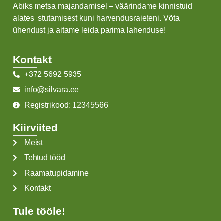
Abiks metsa majandamisel – väärindame kinnistuid
alates istutamisest kuni harvendusraieteni. Võta
ühendust ja aitame leida parima lahenduse!
Kontakt
+372 5692 5935
info@silvara.ee
Registrikood: 12345566
Kiirviited
Meist
Tehtud tööd
Raamatupidamine
Kontakt
Tule tööle!